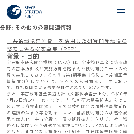
分野:
その他の公募関連情報
「共通環境整備費」を活用した研究開発環境の
整備に係る提案募集（RFP）
背景・目的
宇宙航空研究開発機構（JAXA）は、宇宙戦略基金に係る政
府の基本方針及び実施方針を踏まえた技術開発テーマの公
募を実施しており、そのうち第1期事業（令和５年度補正予
算措置分）については、すべての技術開発テーマにおい
て、採択機関による事業が推進されている状況です。
また、宇宙戦略基金実施方針（文部科学省計上分、令和6年
4月26日策定）においては、「『SX 研究開発拠点』をはじ
めとする各技術開発テーマでの技術開発の進捗や事業者間
の連携の深まり等を勘案しつつ、当該技術開発の加速や成
果の最大化、宇宙分野の一層の裾野拡大に向けて、特に戦
略的に整備すべき研究開発環境について、JAXAによる評価
のもと、追加的な支援を行う仕組み（共通環境整備費：総