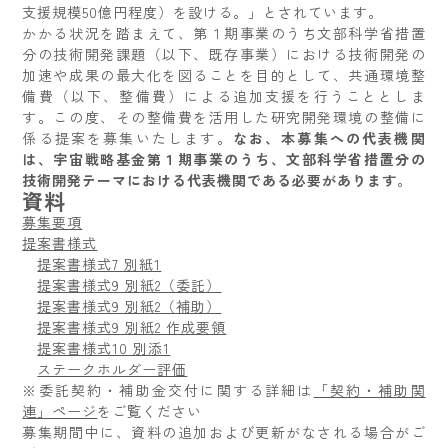
支援規模50億円程度）を設ける。」とされています。
かかる状況を踏まえて、第１期事業のうち文部科学省措置
分の技術開発課題（以下、既存事業）における技術開発の
加速や成果の最大化を図ることを目的として、共通環境整
備費（以下、整備費）による追加支援を行うこととしま
す。この度、その整備費を活用した研究開発環境の整備に
係る提案を募集いたします。
なお、本募集への代表機関
は、宇宙戦略基金第１期事業のうち、文部科学省措置分の
技術開発テーマにおける代表機関である必要があります。
資料
募集要項
提案書様式
提案書様式7 別紙1
提案書様式9 別紙2（委託）
提案書様式9 別紙2（補助）
提案書様式9 別紙2 作成要領
提案書様式10 別添1
ステークホルダー評価
※委託契約・補助金交付に関する詳細は
「契約・補助関
連」ページ
をご覧ください
募集期間中に、資料の追加および更新がなされる場合がご