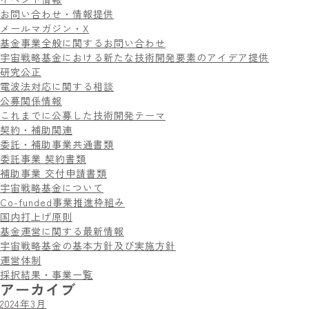
お問い合わせ・情報提供
メールマガジン・X
基金事業全般に関するお問い合わせ
宇宙戦略基金における新たな技術開発要素のアイデア提供
研究公正
電波法対応に関する相談
公募関係情報
これまでに公募した技術開発テーマ
契約・補助関連
委託・補助事業共通書類
委託事業 契約書類
補助事業 交付申請書類
宇宙戦略基金について
Co-funded事業推進枠組み
国内打上げ原則
基金運営に関する最新情報
宇宙戦略基金の基本方針及び実施方針
運営体制
採択結果・事業一覧
アーカイブ
2024年3月