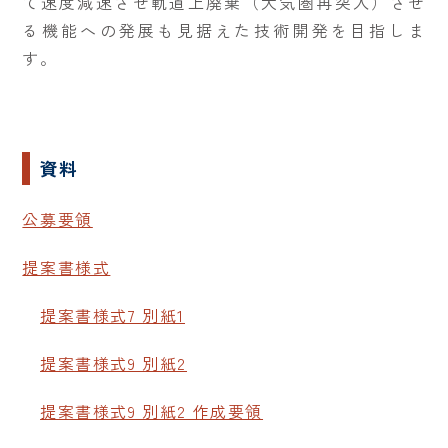
て速度減速させ軌道上廃棄（大気圏再突入）させ
る機能への発展も見据えた技術開発を目指しま
す。
資料
公募要領
提案書様式
提案書様式7 別紙1
提案書様式9 別紙2
提案書様式9 別紙2 作成要領