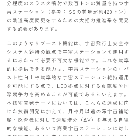
分程度のスラスタ噴射で数百トンの質量を持つ宇
宙ステーション（参考：ISSの質量が約420トン）
の軌道高度変更をするための大推力推進系を開発
する必要があります。
このようなリブースト機能は、宇宙飛行士安全や
システム維持の観点で宇宙ステーションを運用す
るにあたって必要不可欠な機能です。これを効率
的に提供できる能力は、宇宙ステーションのロバ
スト性向上や効率的な宇宙ステーション維持運用
を可能にする点で、LEO拠点に対する貢献度や国
際競争力を高めることが可能であるといえます。
本技術開発テーマにおいては、これらの達成に向
けた技術開発に加えて、月や月以遠の深宇宙補給
船・探査機に対して速度増分（ΔV）を与える自律
的な機能、あるいは商業宇宙ステーションに対し