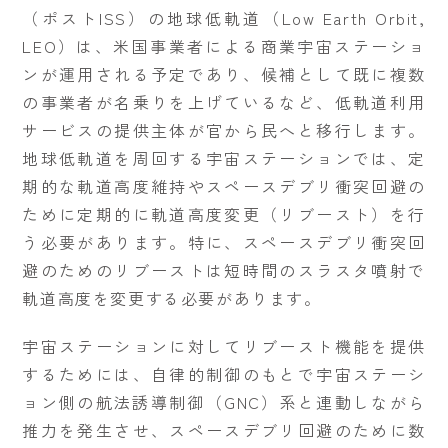
（ポストISS）の地球低軌道（Low Earth Orbit,
LEO）は、米国事業者による商業宇宙ステーショ
ンが運用される予定であり、候補として既に複数
の事業者が名乗りを上げているなど、低軌道利用
サービスの提供主体が官から民へと移行します。
地球低軌道を周回する宇宙ステーションでは、定
期的な軌道高度維持やスペースデブリ衝突回避の
ために定期的に軌道高度変更（リブースト）を行
う必要があります。特に、スペースデブリ衝突回
避のためのリブーストは短時間のスラスタ噴射で
軌道高度を変更する必要があります。
宇宙ステーションに対してリブースト機能を提供
するためには、自律的制御のもとで宇宙ステーシ
ョン側の航法誘導制御（GNC）系と連動しながら
推力を発生させ、スペースデブリ回避のために数