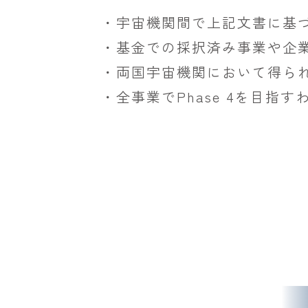
・宇宙機関間で上記文書に基
・基金での採択済み事業や企
・両国宇宙機関において得ら
・全事業でPhase 4を目