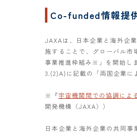
Co-funded情報
JAXAは、日本企業と海外企
施することで、グローバル市場
事業推進枠組み※」を開始しま
3.(2)A)に記載の「両国企
※『
宇宙機関間での協調による「
開発機構〈JAXA〉）
日本企業と海外企業の共同事