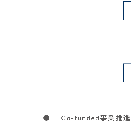
● 「Co-funded事