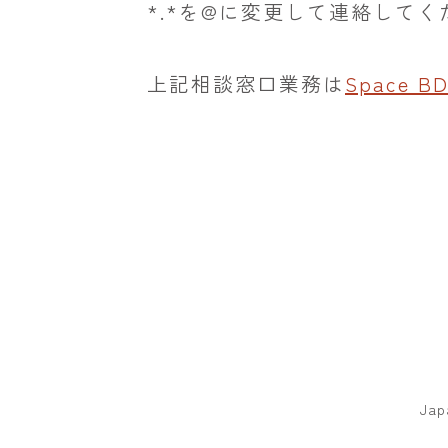
*.*を@に変更して連絡してく
上記相談窓口業務は
Space 
Jap