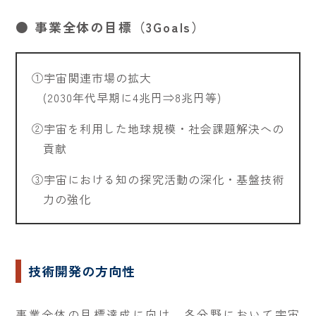
● 事業全体の目標（3Goals）
①宇宙関連市場の拡大
(2030年代早期に4兆円⇒8兆円等)
②宇宙を利用した地球規模・社会課題解決への
貢献
③宇宙における知の探究活動の深化・基盤技術
力の強化
技術開発の方向性
事業全体の目標達成に向け、各分野において宇宙