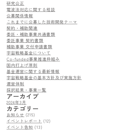
研究公正
電波法対応に関する相談
公募関係情報
これまでに公募した技術開発テーマ
契約・補助関連
委託・補助事業共通書類
委託事業 契約書類
補助事業 交付申請書類
宇宙戦略基金について
Co-funded事業推進枠組み
国内打上げ原則
基金運営に関する最新情報
宇宙戦略基金の基本方針及び実施方針
運営体制
採択結果・事業一覧
アーカイブ
2024年3月
カテゴリー
お知らせ
(215)
イベントレポート
(12)
イベント告知
(13)