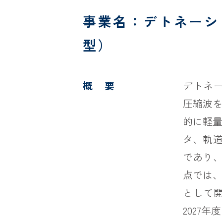
事業名：デトネーシ
型）
概 要
デトネー
圧縮波
的に軽量
タ、軌
であり
点では、
として開
2027