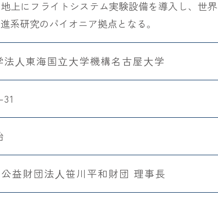
。地上にフライトシステム実験設備を導入し、世界
推進系研究のパイオニア拠点となる。
学法⼈東海国⽴⼤学機構名古屋⼤学
-31
始
篤 公益財団法⼈笹川平和財団 理事長