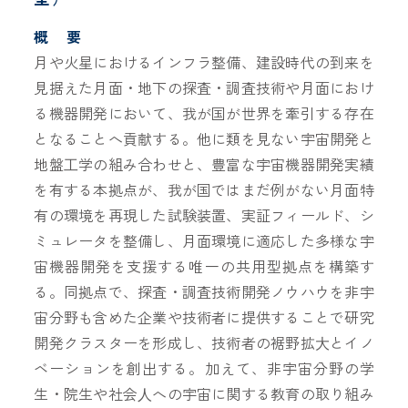
概 要
月や火星におけるインフラ整備、建設時代の到来を
見据えた月面・地下の探査・調査技術や月面におけ
る機器開発において、我が国が世界を牽引する存在
となることへ貢献する。他に類を見ない宇宙開発と
地盤⼯学の組み合わせと、豊富な宇宙機器開発実績
を有する本拠点が、我が国ではまだ例がない月面特
有の環境を再現した試験装置、実証フィールド、シ
ミュレータを整備し、月面環境に適応した多様な宇
宙機器開発を支援する唯一の共用型拠点を構築す
る。同拠点で、探査・調査技術開発ノウハウを非宇
宙分野も含めた企業や技術者に提供することで研究
開発クラスターを形成し、技術者の裾野拡⼤とイノ
ベーションを創出する。加えて、非宇宙分野の学
生・院生や社会⼈への宇宙に関する教育の取り組み