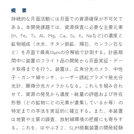
概 要
持続的な月面活動には月面での資源確保が不可欠で
ある。本開発課題では、資源探査に必要な主要元素
(H，Fe，Ti，Al，Mg，Ca，Si，K，Naなど)の濃度と
鉱物組成（水氷、チタン鉄鉱、輝石、カンラン石な
ど）を月面で最高10µmの分解能で計測する。計画期
間中に装置のフライト品の開発から月面実証・デー
タ取得までを行う。装置は、広角分光カメラ、中性
子・ガンマ線センサ、レーザー誘起プラズマ発光分
光計、顕微分光カメラからなる。これらを組み合わ
せて、資源の発見から濃度・総量の評価および存在
形態（どの鉱物にどの元素が濃集しているか等）の
特定までの手法を実証的に確立する。また、本装置
は地質や土質の調査、放射線環境の把握にも寄与す
る。これを、はやぶさ２、SLIM搭載装置の開発経験