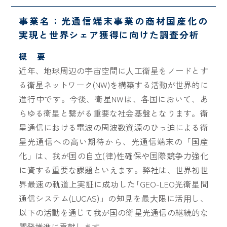
事業名：光通信端末事業の商材国産化の
実現と世界シェア獲得に向けた調査分析
概 要
近年、地球周辺の宇宙空間に⼈工衛星をノードとす
る衛星ネットワーク(NW)を構築する活動が世界的に
進行中です。今後、衛星NWは、各国において、あ
らゆる衛星と繋がる重要な社会基盤となります。衛
星通信における電波の周波数資源のひっ迫による衛
星光通信への⾼い期待から、光通信端末の「国産
化」は、我が国の自立(律)性確保や国際競争力強化
に資する重要な課題といえます。弊社は、世界初世
界最速の軌道上実証に成功した｢GEO-LEO光衛星間
通信システム(LUCAS)」の知見を最⼤限に活⽤し、
以下の活動を通じて我が国の衛星光通信の継続的な
開発推進に貢献します。