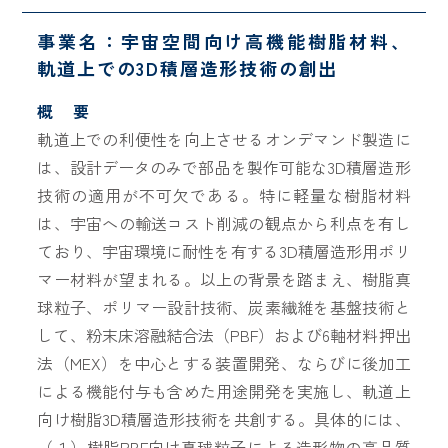
事業名：宇宙空間向け高機能樹脂材料、
軌道上での3D積層造形技術の創出
概 要
軌道上での利便性を向上させるオンデマンド製造に
は、設計データのみで部品を製作可能な3D積層造形
技術の適用が不可欠である。特に軽量な樹脂材料
は、宇宙への輸送コスト削減の観点から利点を有し
ており、宇宙環境に耐性を有する3D積層造形用ポリ
マー材料が望まれる。以上の背景を踏まえ、樹脂真
球粒子、ポリマー設計技術、炭素繊維を基盤技術と
して、粉末床溶融結合法（PBF）および6軸材料押出
法（MEX）を中心とする装置開発、ならびに後加工
による機能付与も含めた用途開発を実施し、軌道上
向け樹脂3D積層造形技術を共創する。具体的には、
（１）樹脂PBF向け真球粒子による造形物の高品質