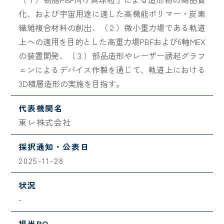
化、および宇宙用途に適した高機能ポリマー・炭素
繊維複合材料の創出、（２）微小重力場である軌道
上への適用を目的とした高重力場PBFおよび6軸MEX
の装置開発、（３）部品造形やレーザー誘起グラフ
ェンによるデバイス作製を通じて、軌道上における
3D積層造形の実施を目指す。
代表機関名
東レ株式会社
採択通知・公表日
2025-11-28
状況
-
担当PO