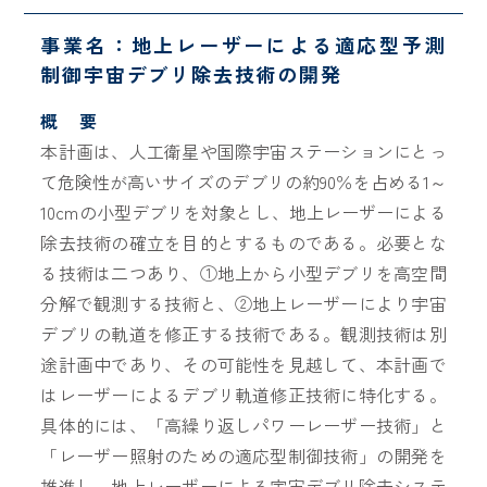
事業名：地上レーザーによる適応型予測
制御宇宙デブリ除去技術の開発
概 要
本計画は、人工衛星や国際宇宙ステーションにとっ
て危険性が高いサイズのデブリの約90％を占める1～
10cmの小型デブリを対象とし、地上レーザーによる
除去技術の確立を目的とするものである。必要とな
る技術は二つあり、①地上から小型デブリを高空間
分解で観測する技術と、②地上レーザーにより宇宙
デブリの軌道を修正する技術である。観測技術は別
途計画中であり、その可能性を見越して、本計画で
はレーザーによるデブリ軌道修正技術に特化する。
具体的には、「高繰り返しパワーレーザー技術」と
「レーザー照射のための適応型制御技術」の開発を
推進し、地上レーザーによる宇宙デブリ除去システ