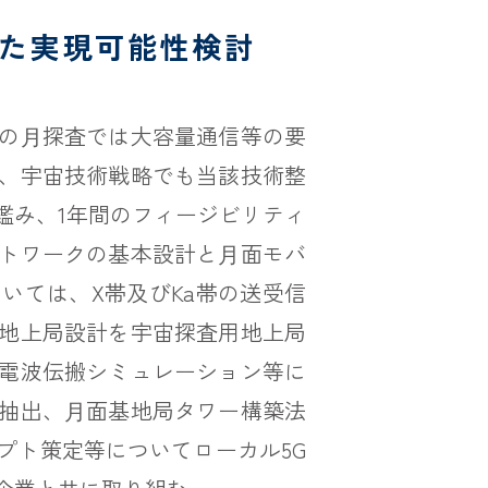
けた実現可能性検討
の⽉探査では大容量通信等の要
、宇宙技術戦略でも当該技術整
鑑み、1年間のフィージビリティ
トワークの基本設計と⽉面モバ
いては、X帯及びKa帯の送受信
地上局設計を宇宙探査用地上局
電波伝搬シミュレーション等に
抽出、⽉面基地局タワー構築法
プト策定等についてローカル5G