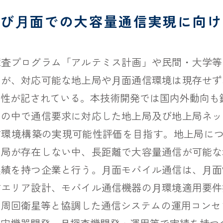
及び⽉面での大容量通信実現に向
探査プログラム「アルテミス計画」や民間・大学等
るが、対応可能な地上局や⽉面通信環境は現存せず
性が記されている。本技術開発では国内外動向も
ィの中で通信要求に対応した地上局及び地上局ネッ
環境構築の実現可能性評価を目指す。地上局につ
な局が存在しない中、長距離で大容量通信が可能な
実績を持つ企業と行う。⽉面モバイル通信は、⽉面
信エリア設計、モバイル通信機器の⽉環境適用要件
周回衛星等と協調した通信システムの運用コンセ