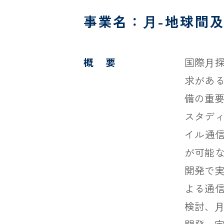
事業名：⽉-地球間
概 要
国際⽉
求があ
備の重要
スタデ
イル通信
が可能
開発で
よる通
検討、⽉