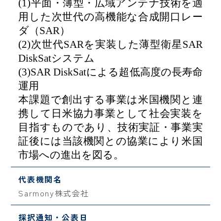
(1)
平面・薄型・広域アンテナ技術を適
用した次世代の高機能な合成開口レー
ダ（
SAR
）
(2)
次世代
SAR
を実装した薄型衛星
SAR
DiskSat
システム
(3)SAR
DiskSat
による超低高度の長寿命
運用
本課題で創出する事業は米国機関と連
携して日米協力事業として社会実装を
目指すものであり、技術実証・事業実
証後には当該機関との協業により米国
市場への進出を図る。
代表機関名
Sarmony株式会社
採択通知・公表日