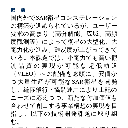
概 要
国内外で
SAR
衛星コンステレーション
の構築が進められているが、ユーザー
要求の高まり（高分解能、広域、高頻
度観測等）によって衛星の大型化、大
電力化が進み、難易度が上がってきて
いる。本課題では、小電力でも高い観
測品質の実現が可能な超低軌道
（
VLEO
）への配備を念頭に、安価か
つ大量生産が可能な
SAR
衛星を開発
し、編隊飛行・協調運用により上記の
ニーズに応えつつ、新たな付加価値も
合わせて創出する事業構想の実現を目
指し、以下の技術開発課題に取り組
む。