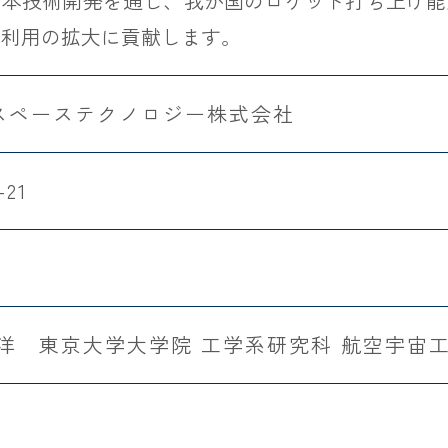
、本技術開発を通じ、我が国のロケット打ち上げ能
宙利用の拡大に貢献します。
スペーステクノロジー株式会社
-21
武洋 東京大学大学院 工学系研究科 航空宇宙工