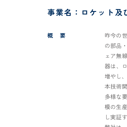
事業名：ロケット及
概 要
昨今の
の部品
ェア無
器は、ロ
増やし
本技術
多様な
模の生
し実証