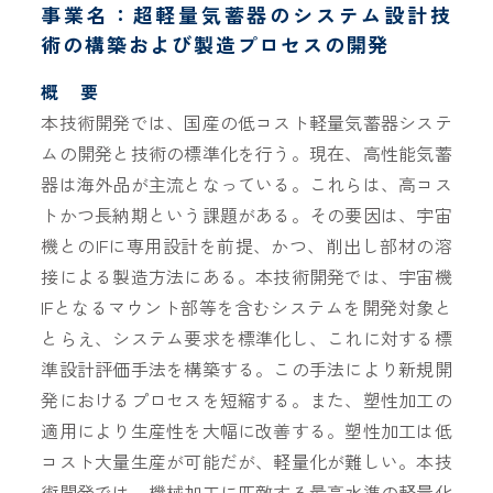
事業名：超軽量気蓄器のシステム設計技
術の構築および製造プロセスの開発
概 要
本技術開発では、国産の低コスト軽量気蓄器システ
ムの開発と技術の標準化を行う。現在、高性能気蓄
器は海外品が主流となっている。これらは、高コス
トかつ長納期という課題がある。その要因は、宇宙
機とのIFに専用設計を前提、かつ、削出し部材の溶
接による製造方法にある。本技術開発では、宇宙機
IFとなるマウント部等を含むシステムを開発対象と
とらえ、システム要求を標準化し、これに対する標
準設計評価手法を構築する。この手法により新規開
発におけるプロセスを短縮する。また、塑性加工の
適用により生産性を大幅に改善する。塑性加工は低
コスト大量生産が可能だが、軽量化が難しい。本技
術開発では、機械加工に匹敵する最高水準の軽量化