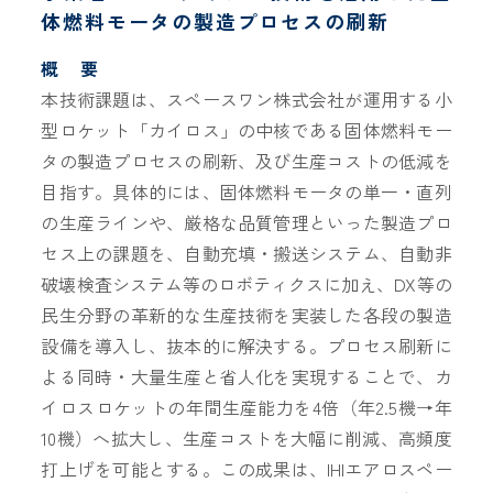
体燃料モータの製造プロセスの刷新
概 要
本技術課題は、スペースワン株式会社が運用する小
型ロケット「カイロス」の中核である固体燃料モー
タの製造プロセスの刷新、及び生産コストの低減を
目指す。具体的には、固体燃料モータの単一・直列
の生産ラインや、厳格な品質管理といった製造プロ
セス上の課題を、自動充填・搬送システム、自動非
破壊検査システム等のロボティクスに加え、DX等の
民生分野の革新的な生産技術を実装した各段の製造
設備を導入し、抜本的に解決する。プロセス刷新に
よる同時・大量生産と省人化を実現することで、カ
イロスロケットの年間生産能力を4倍（年2.5機→年
10機）へ拡大し、生産コストを大幅に削減、高頻度
打上げを可能とする。この成果は、IHIエアロスペー