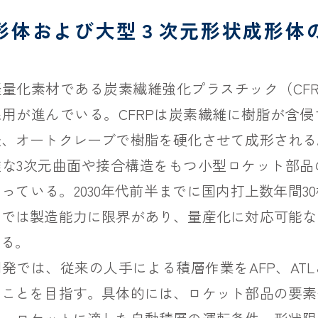
形体および大型３次元形状成形体
量化素材である炭素繊維強化プラスチック（CF
用が進んでいる。CFRPは炭素繊維に樹脂が含
後、オートクレーブで樹脂を硬化させて成形される
雑な3次元曲面や接合構造をもつ小型ロケット部品
っている。2030年代前半までに国内打上数年間3
層では製造能力に限界があり、量産化に対応可能な
ある。
発では、従来の人手による積層作業をAFP、AT
ることを目指す。具体的には、ロケット部品の要素