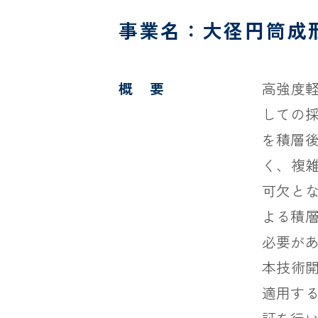
事業名：大径円筒成
概 要
高強度軽
しての採
を積層
く、複
可欠とな
よる積
必要が
本技術開
適用す