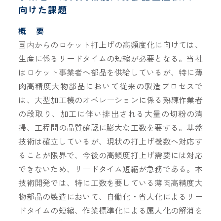
向けた課題
概 要
国内からのロケット打上げの高頻度化に向けては、
生産に係るリードタイムの短縮が必要となる。当社
はロケット事業者へ部品を供給しているが、特に薄
肉高精度大物部品において従来の製造プロセスで
は、大型加工機のオペレーションに係る熟練作業者
の段取り、加工に伴い排出される大量の切粉の清
掃、工程間の品質確認に膨大な工数を要する。基盤
技術は確立しているが、現状の打上げ機数へ対応す
ることが限界で、今後の高頻度打上げ需要には対応
できないため、リードタイム短縮が急務である。本
技術開発では、特に工数を要している薄肉高精度大
物部品の製造において、自働化・省人化によるリー
ドタイムの短縮、作業標準化による属人化の解消を