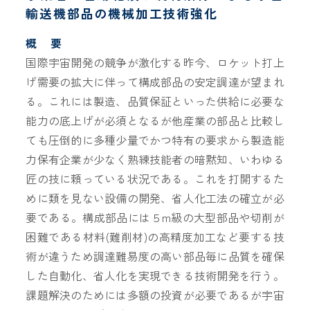
輸送機部品の機械加工技術強化
概 要
国際宇宙開発の競争が激化する昨今、ロケット打上
げ需要の拡大に伴って構成部品の安定調達が望まれ
る。これには製造、品質保証といった供給に必要な
能力の底上げが必須となるが他産業の部品と比較し
ても圧倒的に多種少量でかつ特有の要求から製造能
力保有企業が少なく熟練技能者の暗黙知、いわゆる
匠の技に頼っている状況である。これを打開するた
めに類を見ない設備の開発、省人化工法の確立が必
要である。構成部品には５m級の大型部品や切削が
困難である材料(難削材)の高精度加工など要する技
術が違うため調達難易度の高い部品毎に品質を確保
した自動化、省人化を実現できる技術開発を行う。
課題解決のためには多額の投資が必要であるが宇宙