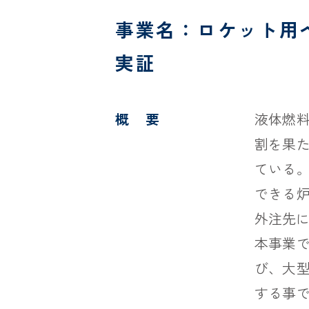
事業名：ロケット用
実証
概 要
液体燃
割を果
ている
できる
外注先
本事業
び、大
する事