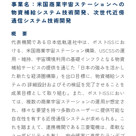
事業名：米国商業宇宙ステーションへの
物資補給システム技術開発、次世代近傍
通信システム技術開発
概 要
代表機関である日本低軌道社中は、ポストISSにお
ける、米国商業宇宙ステーション構築、USCSSの運
用・維持、宇宙環境利用の基礎インフラとなる物資
補給サービスの提供を通じた「日本の強みを活かし
た新たな経済圏構築」を出口目標に、物資補給シス
テムの 詳細設計およびその検証を完了させることを
成果目標として取り組む。また、ポストISSにおい
ては、複数の商業宇宙ステーションの運用が想定さ
れ、様々な要望を持つ多数のユーザーに提供可能な
自在性を有する近傍通信システムが求められる。こ
れを踏まえて、連携機関である三菱電機は、柔軟な
ユーザビリティを有し、安全確実に高度なランデブ