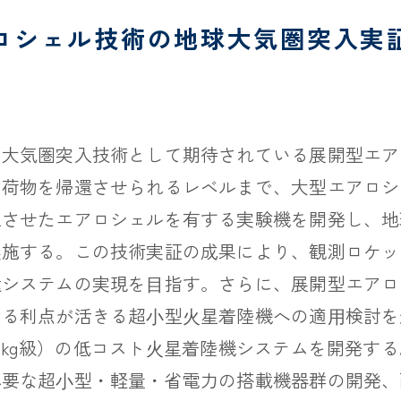
ロシェル技術の地球大気圏突入実
の大気圏突入技術として期待されている展開型エア
ら荷物を帰還させられるレベルまで、大型エアロシ
上させたエアロシェルを有する実験機を開発し、地
実施する。この技術実証の成果により、観測ロケッ
還システムの実現を⽬指す。さらに、展開型エアロ
きる利点が活きる超⼩型⽕星着陸機への適⽤検討を
0kg級）の低コスト⽕星着陸機システムを開発す
必要な超⼩型・軽量・省電力の搭載機器群の開発、