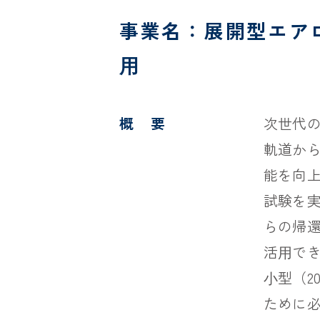
事業名：展開型エア
⽤
概 要
次世代
軌道か
能を向
試験を
らの帰
活⽤で
⼩型（2
ために