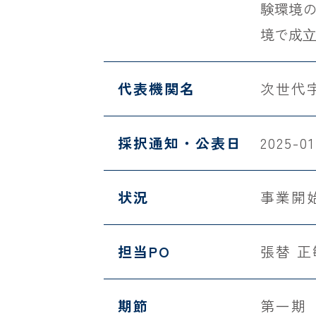
験環境
境で成
代表機関名
次世代
採択通知・公表日
2025-01
状況
事業開
担当PO
張替 
期節
第一期