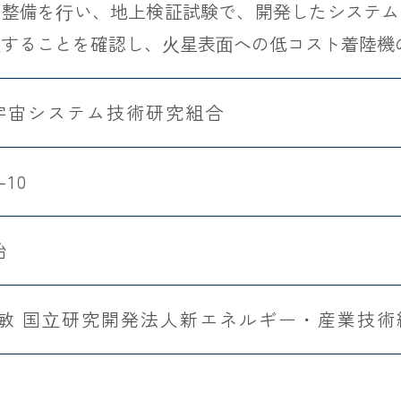
の整備を⾏い、地上検証試験で、開発したシステム
⽴することを確認し、⽕星表⾯への低コスト着陸機
宇宙システム技術研究組合
-10
始
正敏 国⽴研究開発法人新エネルギー・産業技術