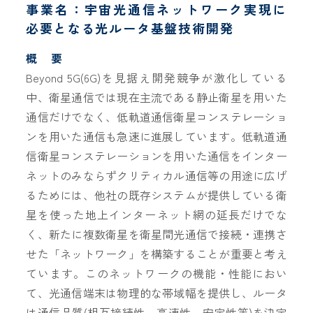
事業名：宇宙光通信ネットワーク実現に
必要となる光ルータ基盤技術開発
概 要
Beyond 5G(6G)を見据え開発競争が激化している
中、衛星通信では現在主流である静止衛星を用いた
通信だけでなく、低軌道通信衛星コンステレーショ
ンを用いた通信も急速に進展しています。低軌道通
信衛星コンステレーションを用いた通信をインター
ネットのみならずクリティカル通信等の用途に広げ
るためには、他社の既存システムが提供している衛
星を使った地上インターネット網の延長だけでな
く、新たに複数衛星を衛星間光通信で接続・連携さ
せた「ネットワーク」を構築することが重要と考え
ています。このネットワークの機能・性能におい
て、光通信端末は物理的な帯域幅を提供し、ルータ
は通信品質(相互接続性、高速性、安定性等)を決定