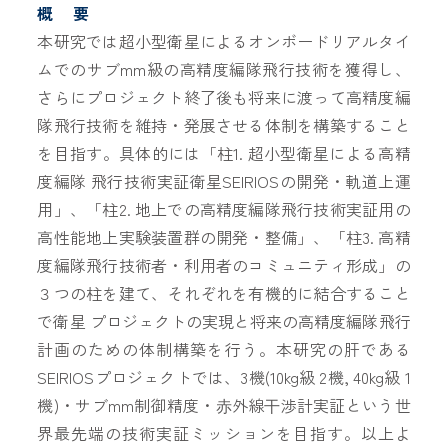
概 要
本研究では超小型衛星によるオンボードリアルタイ
ムでのサブmm級の高精度編隊飛行技術を獲得し、
さらにプロジェクト終了後も将来に渡って高精度編
隊飛行技術を維持・発展させる体制を構築すること
を目指す。具体的には「柱1. 超小型衛星による高精
度編隊 飛行技術実証衛星SEIRIOSの開発・軌道上運
用」、「柱2. 地上での高精度編隊飛行技術実証用の
高性能地上実験装置群の開発・整備」、「柱3. 高精
度編隊飛行技術者・利用者のコミュニティ形成」の
３つの柱を建て、それぞれを有機的に結合すること
で衛星 プロジェクトの実現と将来の高精度編隊飛行
計画のための体制構築を行う。本研究の肝である
SEIRIOSプロジェクトでは、3機(10kg級 2機, 40kg級 1
機)・サブmm制御精度・⾚外線⼲渉計実証という世
界最先端の技術実証ミッションを目指す。以上よ