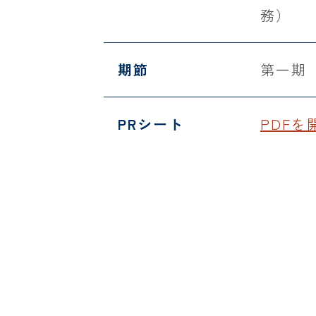
務）
期節
第一期
PRシート
PDFを