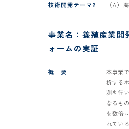
技術開発テーマ2
（A）
事業名：養殖産業開
ォームの実証
概 要
本事業
析する
測を行
なるも
を数倍
れてい