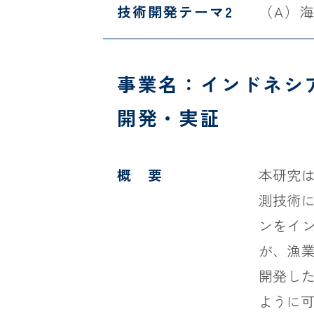
技術開発テーマ2
（A）
事業名：インドネシ
開発・実証
概 要
本研究
測技術
ンをイ
が、漁
開発した
ように可