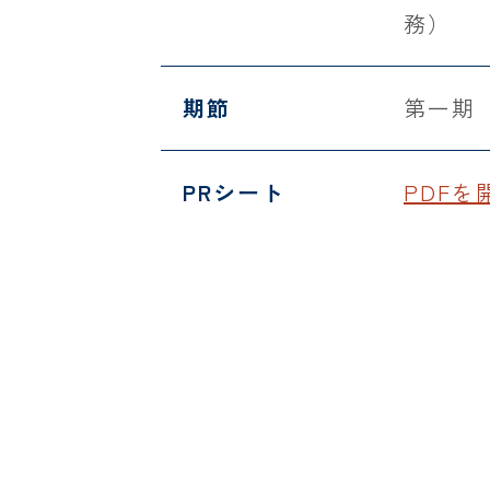
務）
期節
第一期
PRシート
PDFを