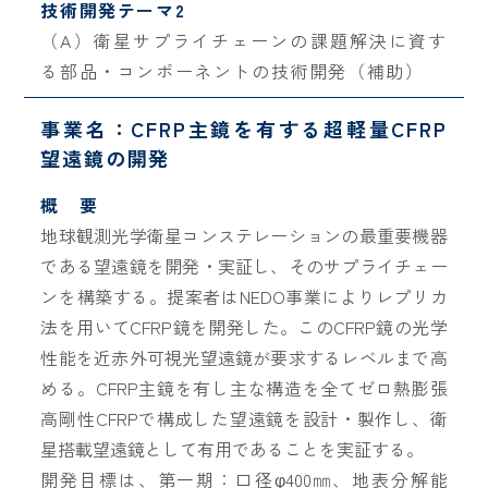
技術開発テーマ2
（A）衛星サプライチェーンの課題解決に資す
る部品・コンポーネントの技術開発（補助）
事業名：CFRP主鏡を有する超軽量CFRP
望遠鏡の開発
概 要
地球観測光学衛星コンステレーションの最重要機器
である望遠鏡を開発・実証し、そのサプライチェー
ンを構築する。提案者はNEDO事業によりレプリカ
法を用いてCFRP鏡を開発した。このCFRP鏡の光学
性能を近赤外可視光望遠鏡が要求するレベルまで高
める。CFRP主鏡を有し主な構造を全てゼロ熱膨張
高剛性CFRPで構成した望遠鏡を設計・製作し、衛
星搭載望遠鏡として有用であることを実証する。
開発目標は、第一期：口径φ400㎜、地表分解能