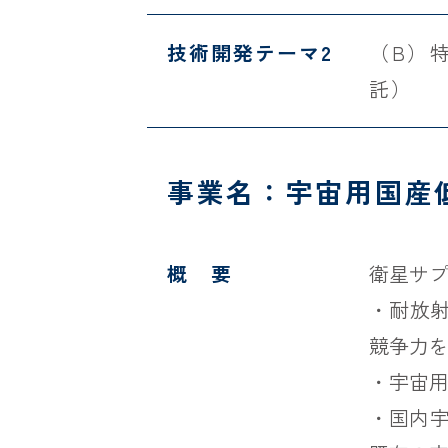
技術開発テーマ2
（B）
託）
事業名：宇宙用国産低
概 要
衛星サプ
・耐放射
競争力
・宇宙
・国内