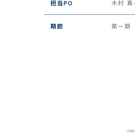
担当PO
木村 
期節
第一期
Jap