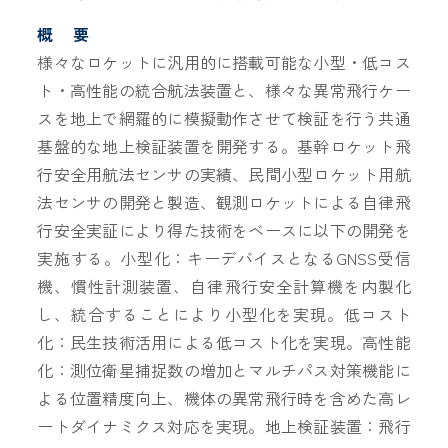
概 要
様々なロケットに汎用的に搭載可能な小型・低コス
ト・高性能の統合航法装置と、様々な異常飛行ケー
スを地上で網羅的に模擬動作させて検証を行う共通
基盤的な地上検証装置を開発する。基幹ロケット飛
行安全用航法センサの実績、民間小型ロケット用航
法センサの開発と製造、観測ロケットによる自律飛
行安全実証により得た技術をベースに以下の開発を
実施する。小型化：キーデバイスとなるGNSS受信
機、慣性計測装置、自律飛行安全計算機を内製化
し、統合することにより小型化を実現。低コスト
化：民生技術活用による低コスト化を実現。高性能
化：測位衛星捕捉数の増加とマルチパス対策機能に
よる位置精度向上、機体の異常飛行時を含めた高レ
ートダイナミクス対応を実現。地上検証装置：飛行