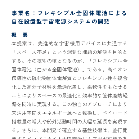
事業名：フレキシブル全固体電池による
自在設置型宇宙電源システムの開発
概 要
本提案は、先進的な宇宙機用デバイスに共通する
「スペース不足」という深刻な課題の解決を目的と
する。その技術の核となるのが、「フレキシブル全
固体電池（曲がる全固体電池）」である。高イオン
伝導性の硫化物固体電解質とフレキシブル性を複合
化した高分子材料を最適配置し、柔軟性をもたせる
ことによりスペースの最適化と効率的な筐体廃熱経
路を同時に実現する。この独自のアプローチにより
未活用空間をエネルギー源へと転換し、ペイロード
搭載量の増大や船外活動時間の大幅な延長を実現す
る。さらに、本開発で確立する基盤技術は、並行開
発するペロブスカイト太陽電池にも応用が可能であ