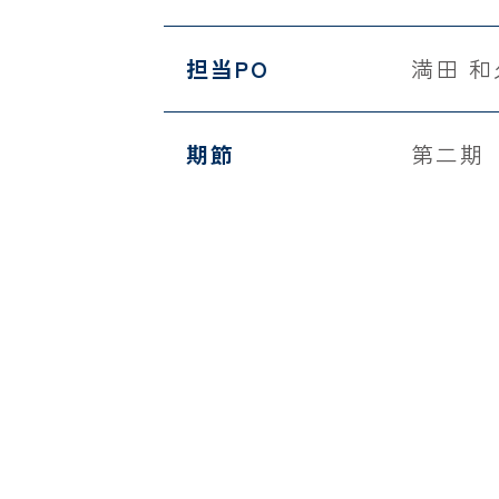
担当PO
満田 
期節
第二期