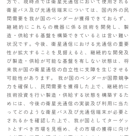
方で、現時点では衛星光通信において使用される
衛星バス及び光通信端末については、国内外の民
間需要を我が国のベンダーが獲得できておらず、
継続的にこれらの機器に係る技術を開発し、製
造・供給する基盤を構築できているとは言い難い
状況です。今後、衛星通信における光通信の重要
性が拡大することを見据えると、継続的な開発及
び製造・供給が可能な基盤を有しない状態は、将
来我が国の衛星通信の自立性に支障を生じさせる
可能性があります。 我が国のベンダーが国際競争
力を確保し、民間需要を獲得した上で、継続的に
技術投資を行い製造・供給する状態を構築するた
めには、今後の衛星光通信の実装及び利用に当た
ってどのような衛星バス及び光通信端末が必要と
されるかを確認した上で、我が国としてターゲッ
トとすべき市場を見極め、その市場の獲得に向け