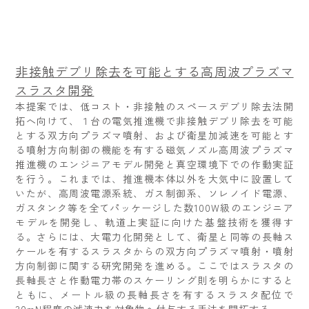
非接触デブリ除去を可能とする高周波プラズマ
スラスタ開発
本提案では、低コスト・非接触のスペースデブリ除去法開
拓へ向けて、１台の電気推進機で非接触デブリ除去を可能
とする双方向プラズマ噴射、および衛星加減速を可能とす
る噴射方向制御の機能を有する磁気ノズル高周波プラズマ
推進機のエンジニアモデル開発と真空環境下での作動実証
を行う。これまでは、推進機本体以外を大気中に設置して
いたが、高周波電源系統、ガス制御系、ソレノイド電源、
ガスタンク等を全てパッケージした数100W級のエンジニア
モデルを開発し、軌道上実証に向けた基盤技術を獲得す
る。さらには、大電力化開発として、衛星と同等の長軸ス
ケールを有するスラスタからの双方向プラズマ噴射・噴射
方向制御に関する研究開発を進める。ここではスラスタの
長軸長さと作動電力帯のスケーリング則を明らかにすると
ともに、メートル級の長軸長さを有するスラスタ配位で