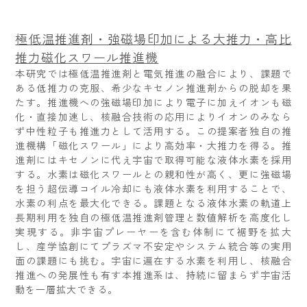
極低温推進剤・強磁場印加による大推力・高比
推力磁化スワール推進機
本研究では極低温推進剤と電気推進の融合により、課題で
ある低推力の克服、希少なキセノン推進剤からの脱却を果
たす。推進機への強磁場印加により電子に加えイオンも磁
化・直接加速し、核融合技術の応用によりイオンのみなら
ず中性粒子も推進力として活用する。この提案者独自の推
進機構「磁化スワール」により高効率・大推力を得る。推
進剤にはキセノンに代え宇宙で取得可能な液体水素を採用
する。水素は磁化スワールとの親和性が高く、更に強磁場
を担う超伝導コイル冷却にも液体水素を利用することで、
水素の利点を最大化できる。課題となる液体水素の軌道上
長期利用を独自の極低温推進剤管理と数値解析を高度化し
実現する。非宇宙プレーヤーを含む体制にて裾野を拡大
し、産学協創にてプラズマ不安定やシステム統合等の実用
面の課題にも挑む。宇宙に遍在する水素を利用し、核融合
推進への発展性も有す本推進系は、持続に留まらず宇宙活
動を一層拡大できる。