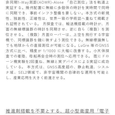
非同期1-Way測距(AOWR)-Alone 「自己測位」法を軌道上
実証する。幾何配置に無縁に多個体の時計を実時間で同時
に同期でき、事前インフラ整備を要しない。本方式の新規
性、独創性、正確性は、世界一級の学術誌へ重ねて掲載さ
れ証明されている。 月探査では、輸送機搭載の時計が、月
面の無線標識群の時計を同期させ、逆に自ら（複数）を測
位させる。（複数）月面ローバーは、上空を飛行する宇宙
機で、同標識群を鏡に映すよう測位できる。無線標識無し
でも地球からの直接測位が可能になる。LuGre 等のGNSS
方式に比べ、精度が 1/1000 に大幅に改善する。小天体探
査での着陸、母船再会合時の測位へ応用できる。 既にドロ
ーン機実験を2回重ね、無線と実デバイスによる実証に成功
している。 本方式は、GNSS高度超の、静止軌道、シスル
ナ域、SEL2領域で、非宇宙機関の自律的な運用を可能と
し、産業応用を大きく前進させる。
推進剤搭載を不要とする、超小型衛星用「電子