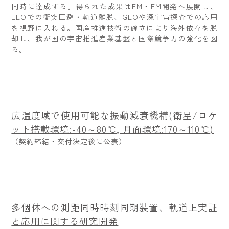
同時に達成する。得られた成果はEM・FM開発へ展開し、
LEOでの衝突回避・軌道離脱、GEOや深宇宙探査での応用
を視野に入れる。国産推進技術の確立により海外依存を脱
却し、我が国の宇宙推進産業基盤と国際競争力の強化を図
る。
広温度域で使用可能な振動減衰機構(衛星/ロケ
ット搭載環境:-40～80℃, 月面環境:170～110℃)
（契約締結・交付決定後に公表）
多個体への測距同時時刻同期装置、軌道上実証
と応用に関する研究開発