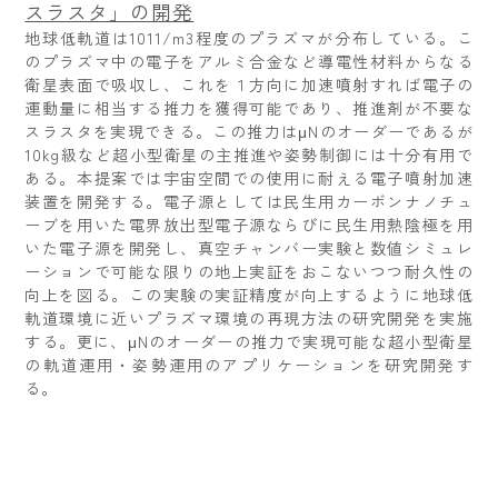
スラスタ」の開発
地球低軌道は1011/m3程度のプラズマが分布している。こ
のプラズマ中の電子をアルミ合金など導電性材料からなる
衛星表面で吸収し、これを１方向に加速噴射すれば電子の
運動量に相当する推力を獲得可能であり、推進剤が不要な
スラスタを実現できる。この推力はμNのオーダーであるが
10kg級など超小型衛星の主推進や姿勢制御には十分有用で
ある。本提案では宇宙空間での使用に耐える電子噴射加速
装置を開発する。電子源としては民生用カーボンナノチュ
ーブを用いた電界放出型電子源ならびに民生用熱陰極を用
いた電子源を開発し、真空チャンバー実験と数値シミュレ
ーションで可能な限りの地上実証をおこないつつ耐久性の
向上を図る。この実験の実証精度が向上するように地球低
軌道環境に近いプラズマ環境の再現方法の研究開発を実施
する。更に、μNのオーダーの推力で実現可能な超小型衛星
の軌道運用・姿勢運用のアプリケーションを研究開発す
る。