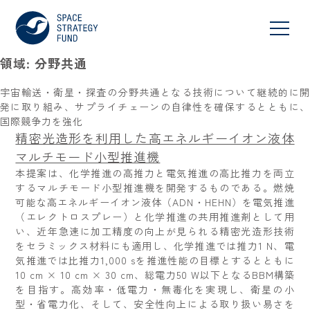
領域:
分野共通
宇宙輸送・衛星・探査の分野共通となる技術について継続的に開
発に取り組み、サプライチェーンの自律性を確保するとともに、
国際競争力を強化
精密光造形を利用した高エネルギーイオン液体
マルチモード小型推進機
本提案は、化学推進の高推力と電気推進の高比推力を両立
するマルチモード小型推進機を開発するものである。燃焼
可能な高エネルギーイオン液体（ADN・HEHN）を電気推進
（エレクトロスプレー）と化学推進の共用推進剤として用
い、近年急速に加工精度の向上が見られる精密光造形技術
をセラミックス材料にも適用し、化学推進では推力1 N、電
気推進では比推力1,000 sを推進性能の目標とするとともに
10 cm × 10 cm × 30 cm、総電力50 W以下となるBBM構築
を目指す。高効率・低電力・無毒化を実現し、衛星の小
型・省電力化、そして、安全性向上による取り扱い易さを