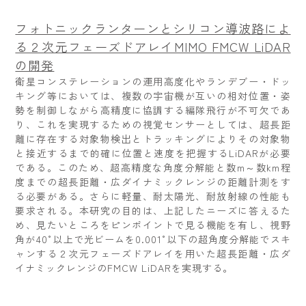
フォトニックランターンとシリコン導波路によ
る２次元フェーズドアレイMIMO FMCW LiDAR
の開発
衛星コンステレーションの運用高度化やランデブー・ドッ
キング等においては、複数の宇宙機が互いの相対位置・姿
勢を制御しながら高精度に協調する編隊飛行が不可欠であ
り、これを実現するための視覚センサーとしては、超長距
離に存在する対象物検出とトラッキングによりその対象物
と接近するまで的確に位置と速度を把握するLiDARが必要
である。このため、超高精度な角度分解能と数m～数km程
度までの超長距離・広ダイナミックレンジの距離計測をす
る必要がある。さらに軽量、耐太陽光、耐放射線の性能も
要求される。本研究の目的は、上記したニーズに答えるた
め、見たいところをピンポイントで見る機能を有し、視野
角が40°以上で光ビームを0.001°以下の超角度分解能でスキ
ャンする２次元フェーズドアレイを用いた超長距離・広ダ
イナミックレンジのFMCW LiDARを実現する。