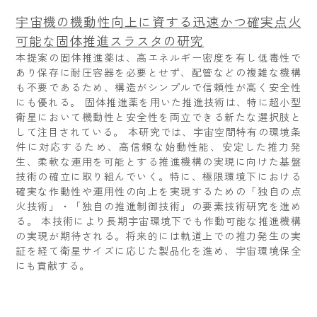
宇宙機の機動性向上に資する迅速かつ確実点火
可能な固体推進スラスタの研究
本提案の固体推進薬は、高エネルギー密度を有し低毒性で
あり保存に耐圧容器を必要とせず、配管などの複雑な機構
も不要であるため、構造がシンプルで信頼性が高く安全性
にも優れる。 固体推進薬を用いた推進技術は、特に超小型
衛星において機動性と安全性を両立できる新たな選択肢と
して注目されている。 本研究では、宇宙空間特有の環境条
件に対応するため、高信頼な始動性能、安定した推力発
生、柔軟な運用を可能とする推進機構の実現に向けた基盤
技術の確立に取り組んでいく。特に、極限環境下における
確実な作動性や運用性の向上を実現するための「独自の点
火技術」・「独自の推進制御技術」の要素技術研究を進め
る。 本技術により長期宇宙環境下でも作動可能な推進機構
の実現が期待される。将来的には軌道上での推力発生の実
証を経て衛星サイズに応じた製品化を進め、宇宙環境保全
にも貢献する。