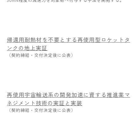
30mN程度の減速力を対象物へ付与する手法を開拓する。
帰還用耐熱材を不要とする再使用型ロケットタ
ンクの地上実証
（契約締結・交付決定後に公表）
再使用宇宙輸送系の開発加速に資する推進薬マ
ネジメント技術の実証と実装
（契約締結・交付決定後に公表）