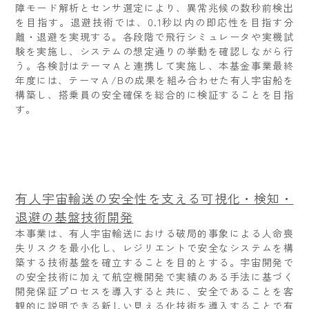
障モード解析とセンサ選定により、異常兆候の数秒前検出
を目指す。退避技術では、0.1秒以内の即応性を目指す分
離・退避を実現する。各段階で飛行シミュレータや実機試
験を実施し、システムの想定通りの挙動を確認しながら行
う。各検討はテーマＡと連携して実施し、本基金事業最終
年度には、テーマＡ/Bの成果を組み合わせた有人宇宙船を
構築し、搭乗員の安全確保を総合的に検証することを目指
す。
有人宇宙輸送の安全性を支える可視化・検知・
退避の基盤技術開発
本事業は、有人宇宙輸送における破局的事象による人命喪
失リスクを最小化し、レジリエントで安全なシステムを構
築する技術基盤を確立することを目的とする。宇宙開発で
の安全技術に加えて航空機開発で実績のある手法に基づく
開発保証プロセスを導入すると共に、安全であることを客
観的に説明できる新しい見える化技術を導入することで有