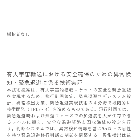
採択者なし
有人宇宙輸送における安全確保のための異常検
知・緊急退避に係る技術実証
本技術提案は、有人宇宙船搭載ロケットの安全な緊急退避
を実現するため、飛行計画策定、緊急退避判断システム設
計、異常検出方策、緊急退避実現技術の４分野で段階的に
技術開発（TRL2～4）を進めるものである。飛行計画では、
緊急退避時および帰還フェーズでの加速度を人が生存でき
るレベルに抑え、安全な退避経路と回収海域の設定を行
う。判断システムでは、異常検知情報を基に9σ以上の耐性
を持つ緊急退避移行判断と制御を構築する。異常検出は故