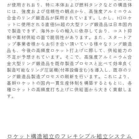
が使用されおり、特に本体および燃料タンクなどの構造体
には、強度および信頼性の観点から、高強度アルミニウム
合金のリング鍛造品が採用されています。しかし、H3ロケ
ットに使用される直径5m超の大型リング鍛造品は日本国内
で製造できず、海外からの輸入に依存しており、コスト抑
制や素材供給の面で脆弱性があります。また、スタートア
ップ事業者様からお引き合い頂いている様々なリング鍛造
品も、今後の高頻度ロケット打上げに際して、供給能力の
不足が予想されています。そこで、高強度アルミニウム合
金大型リング鍛造品を既存製造プロセスと比べて効率良く
製造可能なリング圧延機(付帯設備含む)を導入し、既存のリ
ング鍛造品製造プロセスの刷新を行います。これにより、
基幹ロケットの国内一貫生産体制を構築するともとに、各
種ロケットの高頻度打ち上げに供給面から大きく貢献しま
す。
ロケット構造組立のフレキシブル組立システム