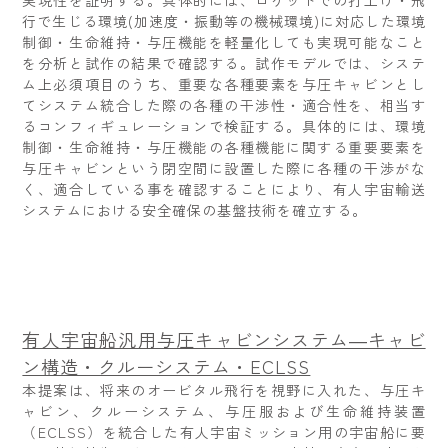
実現性を証明する。具体的には、ロケットでの打上げ・飛
行で生じる環境(加速度・振動等の機械環境)に対応した環境
制御・生命維持・与圧機能を軽量化しても実現可能なこと
を分析と試作の結果で確認する。試作モデルでは、システ
ム上必須項目のうち、重要な各種要素を与圧キャビンとし
てシステム統合した際の各種の干渉性・適合性を、相当す
るコンフィギュレーションで検証する。具体的には、環境
制御・生命維持・与圧機能の各種機能に関する重要要素を
与圧キャビンという閉空間に設置した際に各種の干渉がな
く、適合している事を確認することにより、有人宇宙輸送
システムにおける安全確保の基盤技術を確立する。
有人宇宙船汎用与圧キャビンシステム―キャビ
ン構造・クルーシステム・ECLSS
本提案は、将来のオービタル飛行を視野に入れた、与圧キ
ャビン、クルーシステム、与圧服および生命維持装置
（ECLSS）を統合した有人宇宙ミッション用の宇宙船に要