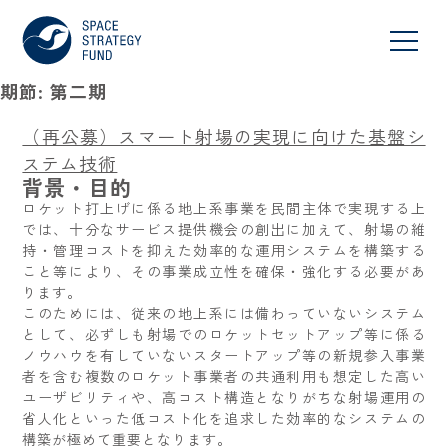
期節:
第二期
（再公募）スマート射場の実現に向けた基盤シ
ステム技術
背景・目的
ロケット打上げに係る地上系事業を民間主体で実現する上
では、十分なサービス提供機会の創出に加えて、射場の維
持・管理コストを抑えた効率的な運用システムを構築する
こと等により、その事業成立性を確保・強化する必要があ
ります。
このためには、従来の地上系には備わっていないシステム
として、必ずしも射場でのロケットセットアップ等に係る
ノウハウを有していないスタートアップ等の新規参入事業
者を含む複数のロケット事業者の共通利用も想定した高い
ユーザビリティや、高コスト構造となりがちな射場運用の
省人化といった低コスト化を追求した効率的なシステムの
構築が極めて重要となります。