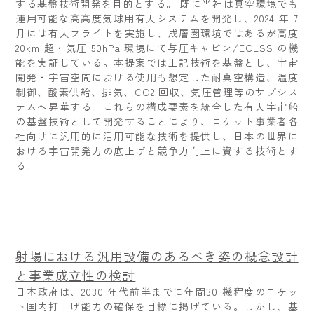
する基盤技術開発を目的とする。 既に当社は真空環境でも
運用可能な高高度気球用有人システムを開発し、2024 年 7
月には有人フライトを実施し、成層圏環境ではあるが高度
20km 超・気圧 50hPa 環境にて与圧キャビン/ECLSS の機
能を実証している。本提案では上記技術を基盤とし、宇宙
開発・宇宙空間における使用も想定した耐真空構造、温度
制御、酸素供給、排気、CO2 回収、気圧管理等のサブシス
テムへ昇華する。これらの構成要素を統合した有人宇宙船
の基盤技術として開発することにより、ロケット事業者各
社向けに汎用的に活用可能な技術を提供し、日本の世界に
おける宇宙開発力の底上げと競争力向上に資する技術とす
る。
射場における汎用設備のあるべき姿の概念設計
と事業成⽴性の検討
日本政府は、2030 年代前半までに年間30 機程度のロケッ
ト国内打上げ能力の確保を目標に掲げている。しかし、基