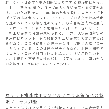
幹ロケットは既存射場の制約により年間10 機程度に限られ
ており、残り20 機分の打上げ能力を別途確保する必要があ
る。このため政府は、SBIR 等の基金を設け、ロケット打上
げ企業の市場参入を促し、ラインナップの拡充や射場整備
を進めるための政策を進めてきた。政府目標達成の確度向
上には、こうした新たな射場からの打上げ、新たなロケッ
ト打上げ企業の台頭が求められる。一方、現状民間射場の
利用にはロケット固有の設備を打上げ企業側で整備する必
要があり、この投資負担が速やかな打上げ開始の障害の一
つとなっている。この課題を解決するため、本技術開発で
はロケット問わず利用可能な射場における汎用設備のあり
方、実現性や事業成⽴性の検討、提案を実施し、国内から
の高頻度打上げに資することを目指す。
ロケット構造体用大型アルミニウム鍛造品の製
造プロセス刷新
ロケットには様々なサイズ・形状のアルミニウム合金製品