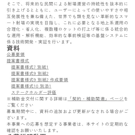
そこで、将来的な民間による射場運営の持続性を抜本的に
引き上げるとともに、ユーザーにとっての使いやすさや相
互発展性を兼ね備えた、世界でも類を見ない革新的なスマ
ート射場の実現を目指し、これに必要となる地上系運用の
合理化・省人化、複数種ロケットの打上げ等に係る統合的
な運用・解析機能、効率的な事前検証等の基盤システムに
係る技術開発・実証を行います。
資料
公募要領
提案書様式
提案書様式7 別紙1
提案書様式9 別紙2
提案書様式9 別紙2 作成要領
提案書様式10 別添1
ステークホルダー評価
※補助金交付に関する詳細は
「契約・補助関連」ページ
を
ご覧ください
募集期間中に、資料の追加および更新がなされる場合がご
ざいます。
本事業への応募を想定する事業者は、本サイトの定期的な
確認をお願いいたします。