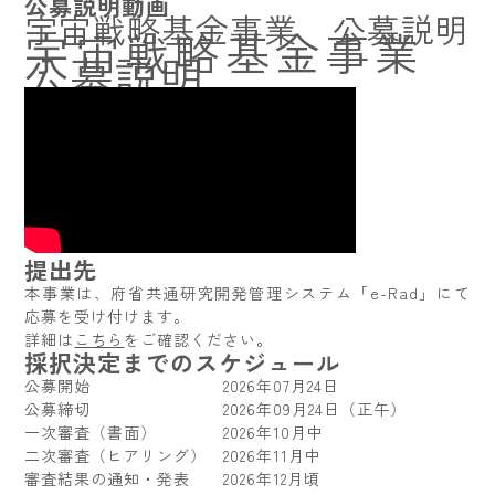
公募説明動画
宇宙戦略基金事業 公募説明
宇宙戦略基金事業
公募説明
提出先
本事業は、府省共通研究開発管理システム「e-Rad」にて
応募を受け付けます。
詳細は
こちら
をご確認ください。
採択決定までのスケジュール
公募開始 2026年07月24日
公募締切 2026年09月24日（正午）
一次審査（書面） 2026年10月中
二次審査（ヒアリング） 2026年11月中
審査結果の通知・発表 2026年12月頃