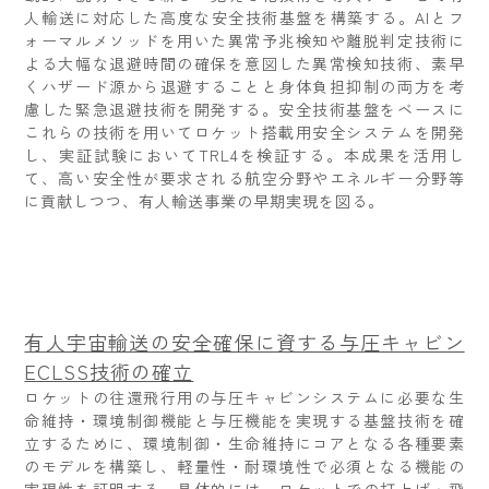
人輸送に対応した高度な安全技術基盤を構築する。AIとフ
ォーマルメソッドを用いた異常予兆検知や離脱判定技術に
よる大幅な退避時間の確保を意図した異常検知技術、素早
くハザード源から退避することと身体負担抑制の両方を考
慮した緊急退避技術を開発する。安全技術基盤をベースに
これらの技術を用いてロケット搭載用安全システムを開発
し、実証試験においてTRL4を検証する。本成果を活用し
て、高い安全性が要求される航空分野やエネルギー分野等
に貢献しつつ、有人輸送事業の早期実現を図る。
有人宇宙輸送の安全確保に資する与圧キャビン
ECLSS技術の確立
ロケットの往還飛行用の与圧キャビンシステムに必要な生
命維持・環境制御機能と与圧機能を実現する基盤技術を確
立するために、環境制御・生命維持にコアとなる各種要素
のモデルを構築し、軽量性・耐環境性で必須となる機能の