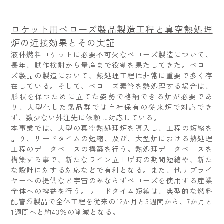
ロケット用ベローズ製品製造工程と真空熱処理
炉の近接効果とその実証
液体燃料ロケットに必要不可欠なベローズ製造について、
長年、試作検討から量産まで役割を果たしてきた。ベロー
ズ製品の製造において、熱処理工程は非常に重要で多く存
在している。そして、ベローズ素管を熱処理する場合は、
形状を保つために立てた姿勢で格納できる炉が必要であ
り、大型化した製品群では自社保有の従来炉で対応でき
ず、数少ない外注先に依頼し対応している。
本事業では、大型の真空熱処理炉を導入し、工程の短縮を
計り、リードタイムの短縮、及び、大型炉における熱処理
工程のデータベースの構築を行う。熱処理データベースを
構築する事で、新たなライン立上げ時の期間短縮や、新た
な設計に対する対応などで有利となる。また、他サプライ
ヤーへの提供など宇宙のみならずベローズを使用する産業
全体への裨益を行う。リードタイム短縮は、典型的な燃料
配管系製品で全体工程を従来の12か月と3週間から、7か月と
1週間へと約43％の削減となる。